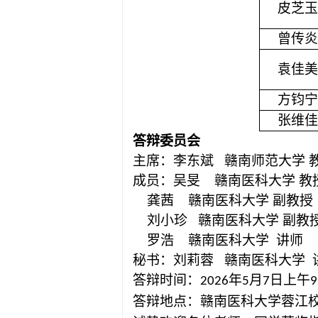
皮芝玉
曾传炎
袁佳美
方钧宁
张维佳
答辩委员会
主席：李东斌
赣南师范大学
成员：吴旻
赣南医科大学
教
龚茜
赣南医科大学
副教授
刘小珍
赣南医科大学
副教
罗浩
赣南医科大学
讲师
秘书：刘莉蓉
赣南医科大学
答辩时间：
年
月
日上午
2026
5
7
9
答辩地点：赣南医科大学蓉江