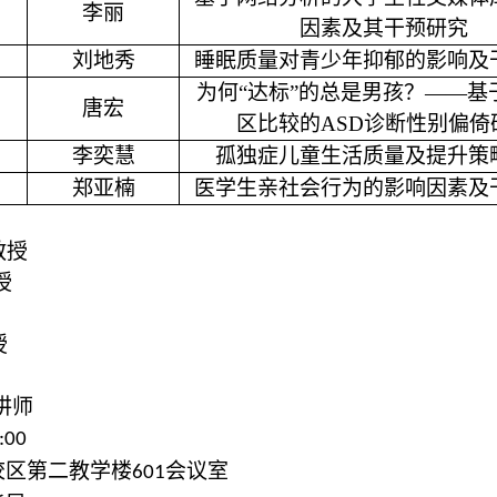
李丽
因素及其干预研究
刘地秀
睡眠质量对青少年抑郁的影响及
为何
“达标”的总是男孩？——基
唐宏
区比较的ASD诊断性别偏倚
李奕慧
孤独症儿童生活质量及提升策
郑亚楠
医学生亲社会行为的影响因素及
教授
授
授
讲师
:00
校区第二教学楼
会议室
601