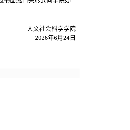
过书面或口头形式向学院
办
人文社会科学学院
202
6
年
6
月
24
日