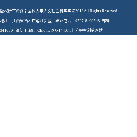
版权所有@赣南医科大学人文社会科学学院2018All Rights Reserved
地址：江西省赣州市蓉江新区 联系电话：0797-8169748 邮编：
341000 请使用IE8、Chrome以及1440以上分辨率浏览网站