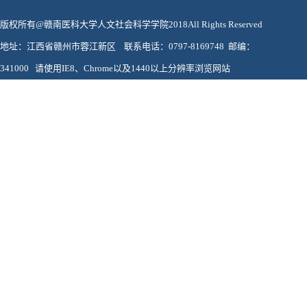
版权所有@赣南医科大学人文社会科学学院2018All Rights Reserved
地址：江西省赣州市蓉江新区 联系电话：0797-8169748 邮编：
341000 请使用IE8、Chrome以及1440以上分辨率浏览网站