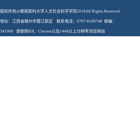
版权所有@赣南医科大学人文社会科学学院2018All Rights Reserved
地址：江西省赣州市蓉江新区 联系电话：0797-8169748 邮编：
341000 请使用IE8、Chrome以及1440以上分辨率浏览网站