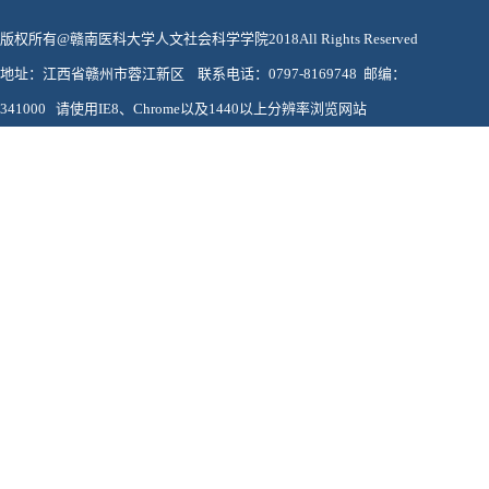
版权所有@赣南医科大学人文社会科学学院2018All Rights Reserved
地址：江西省赣州市蓉江新区 联系电话：0797-8169748 邮编：
341000 请使用IE8、Chrome以及1440以上分辨率浏览网站